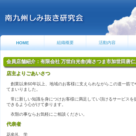
組織概要
活動内容
HOME
会員店舗紹介：有限会社 万世白光舎(南さつま市加世田唐仁原
店主よりごあいさつ
創業以来60年以上、地域のお客様に支えられながらこの道一筋で
てまいりました。
常に新しい知識を身につけお客様に満足してい頂けるサービスを
できるよう心がけて参ります。
衣類の事ならお気軽にご相談ください。
代表者
花牟礼 学