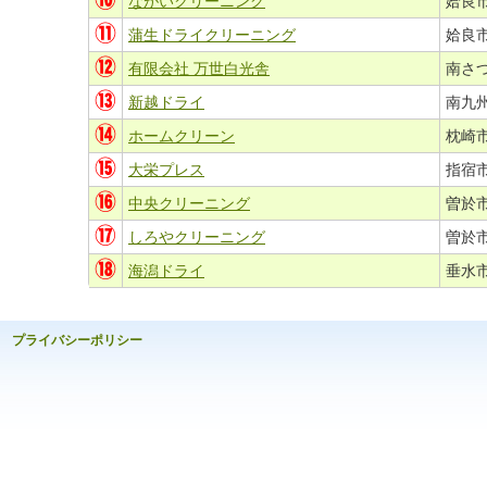
ながいクリーニング
姶良市
蒲生ドライクリーニング
姶良市
有限会社 万世白光舎
南さつ
新越ドライ
南九州
ホームクリーン
枕崎市
大栄プレス
指宿市
中央クリーニング
曽於市
しろやクリーニング
曽於市
海潟ドライ
垂水
プライバシーポリシー