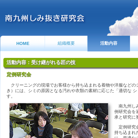
組織概要
活動内容
HOME
活動内容：受け継がれる匠の技
定例研究会
クリーニングの現場でお客様から持ち込まれる着物や洋服などの
き）には、シミの原因となる汚れや衣類の素材に応じた「適切な シ
す。
南九州しみ
例研究会を
承と研究に
定例研究会
持ち込まれ
に、最適な