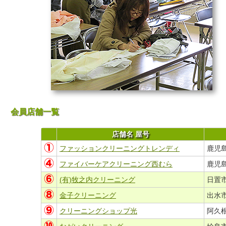
会員店舗一覧
店舗名 屋号
ファッションクリーニングトレンディ
鹿児島
ファイバーケアクリーニング西むら
鹿児島
(有)牧之内クリーニング
日置市
金子クリーニング
出水市
クリーニングショップ光
阿久根